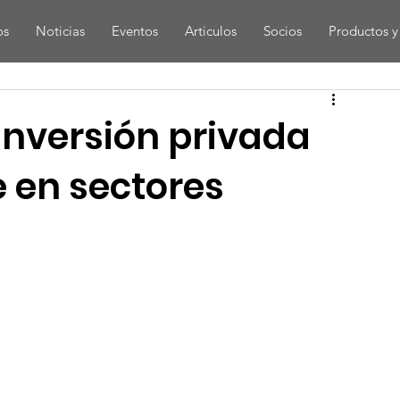
os
Noticias
Eventos
Articulos
Socios
Productos y 
nversión privada
e en sectores