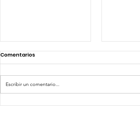
Comentarios
Escribir un comentario...
Coca-Cola invertirá mil
Senace ap
millones de dólares en
operativa
Perú y destina fondos a
Portuario 
OxI