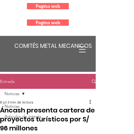
Pagina web
Pagina web
COMITÉS METAL MECANICOS
Entrada
Noticias
8 jul
3 min de lectura
Noticias
Áncash presenta cartera de
Articulos de interés
proyectos turísticos por S/
96 millones