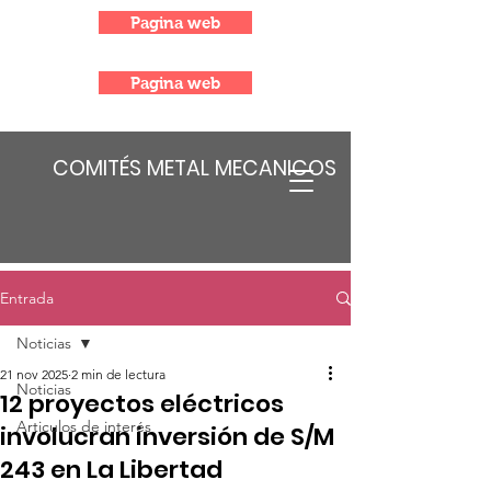
Pagina web
Pagina web
COMITÉS METAL MECANICOS
Entrada
Noticias
21 nov 2025
2 min de lectura
Noticias
12 proyectos eléctricos
Articulos de interés
involucran inversión de S/M
243 en La Libertad