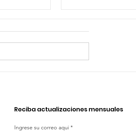
quipa: “Iniciar
Alemania: Casas
[antidumping]
impresas en 3D: ¿pued
cto es
resolver crisis de
te”
vivienda?
Reciba actualizaciones mensuales
Ingrese su correo aqui