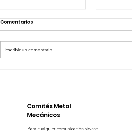
Comentarios
Escribir un comentario...
Quilla Resources US$ 25
Aceros Are
millones para culminar
procesos 
prefactibilidad de
por produ
expansión de Chapi
insuficien
Comités Metal
Mecánicos
Para cualquier comunicación sírvase