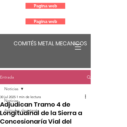
Pagina web
Pagina web
COMITÉS METAL MECANICOS
Entrada
Noticias
30 jul 2025
1 min de lectura
Noticias
Adjudican Tramo 4 de
Articulos de interés
Longitudinal de la Sierra a
Concesionaría Vial del