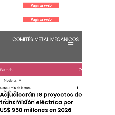
Pagina web
Pagina web
COMITÉS METAL MECANICOS
Entrada
Noticias
5 ene
2 min de lectura
Noticias
Adjudicarán 18 proyectos de
Articulos de interés
transmisión eléctrica por
US$ 950 millones en 2026