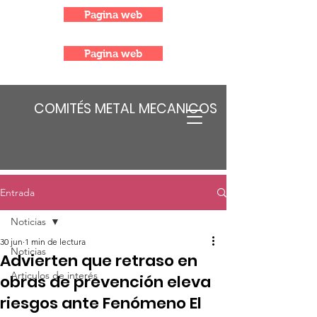
Pagina web
Pagina web
COMITÉS METAL MECANICOS
Entrada
Noticias
30 jun
1 min de lectura
Noticias
Advierten que retraso en
Articulos de interés
obras de prevención eleva
riesgos ante Fenómeno El