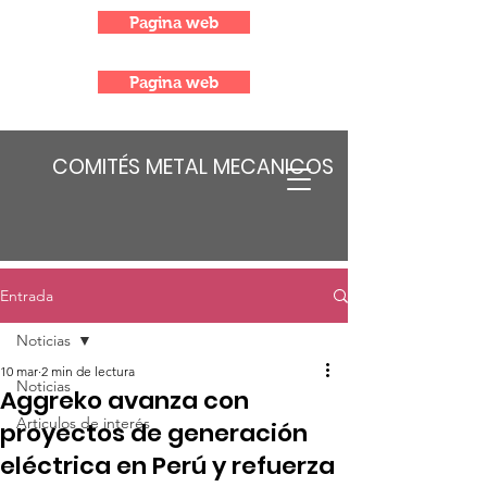
Pagina web
Pagina web
COMITÉS METAL MECANICOS
Entrada
Noticias
10 mar
2 min de lectura
Noticias
Aggreko avanza con
Articulos de interés
proyectos de generación
eléctrica en Perú y refuerza