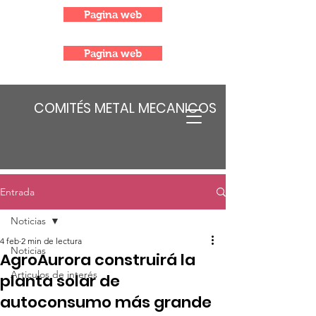
Pagina web
Pagina web
COMITÉS METAL MECANICOS
Entrada
Noticias
4 feb
2 min de lectura
Noticias
AgroAurora construirá la
Articulos de interés
planta solar de
autoconsumo más grande