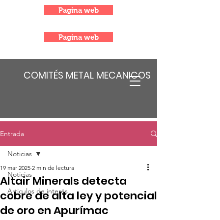
Pagina web
Pagina web
COMITÉS METAL MECANICOS
Entrada
Noticias
19 mar 2025
2 min de lectura
Noticias
Altair Minerals detecta
Articulos de interés
cobre de alta ley y potencial
de oro en Apurímac