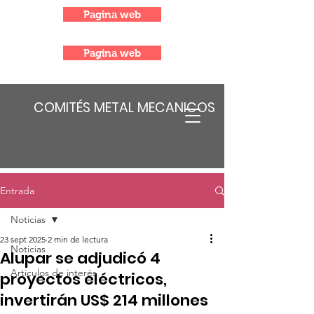
Pagina web
Pagina web
COMITÉS METAL MECANICOS
Entrada
Noticias
23 sept 2025
2 min de lectura
Noticias
Alupar se adjudicó 4
Articulos de interés
proyectos eléctricos,
invertirán US$ 214 millones