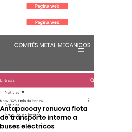
Pagina web
Pagina web
COMITÉS METAL MECANICOS
Entrada
Noticias
5 nov 2025
1 min de lectura
Noticias
Antapaccay renueva flota
Articulos de interés
de transporte interno a
buses eléctricos