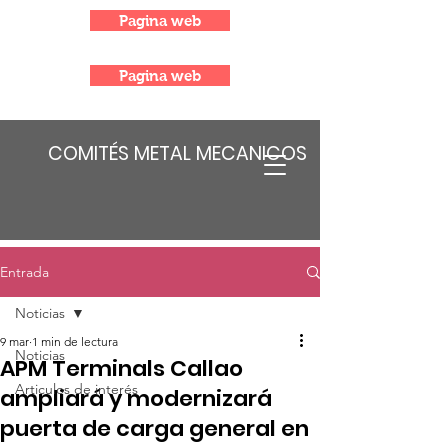
Pagina web
Pagina web
COMITÉS METAL MECANICOS
Entrada
Noticias
9 mar
1 min de lectura
Noticias
APM Terminals Callao
Articulos de interés
ampliará y modernizará
puerta de carga general en