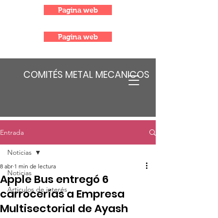
Pagina web
Pagina web
COMITÉS METAL MECANICOS
Entrada
Noticias
8 abr
1 min de lectura
Noticias
Apple Bus entregó 6
Articulos de interés
carrocerías a Empresa
Multisectorial de Ayash