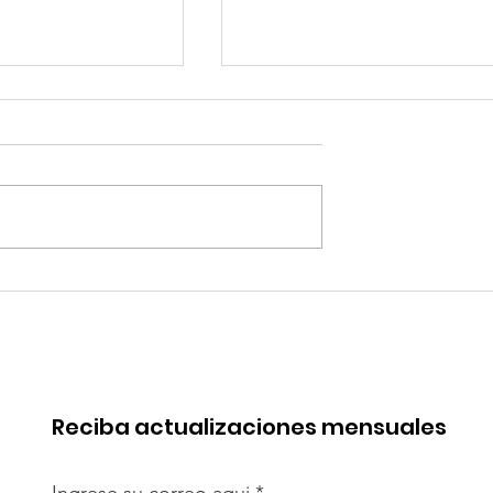
robó mejoras
Quilla Resources
s del Terminal
proyecta la expansión 
Salaverry
Chapi hacia fines del
2029
Reciba actualizaciones mensuales
Ingrese su correo aqui