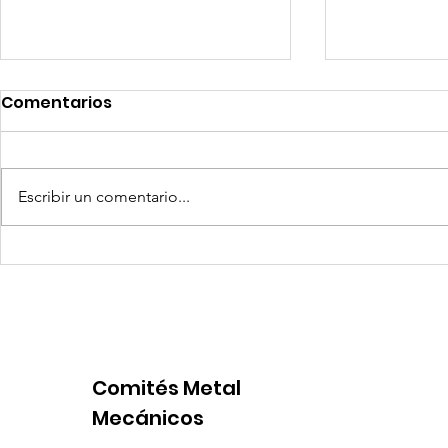
Comentarios
Escribir un comentario...
Coca-Cola invertirá mil
Senace ap
millones de dólares en
operativa
Perú y destina fondos a
Portuario 
OxI
Comités Metal
Mecánicos