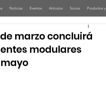
os
Noticias
Eventos
Articulos
Socios
Productos y 
s de marzo concluirá
uentes modulares
humayo