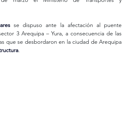
 de marzo el Ministerio de Transportes y 
ares
 se dispuso ante la afectación al puente 
ctor 3 Arequipa – Yura, a consecuencia de las 
teras que se desbordaron en la ciudad de Arequipa 
tructura
.