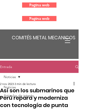
Pagina web
Pagina web
COMITÉS METAL MECANICOS
Entrada
Noticias
2 nov 2023
3 min de lectura
Noticias
Así son los submarinos que
Articulos de interés
Perú repara y moderniza
con tecnología de punta