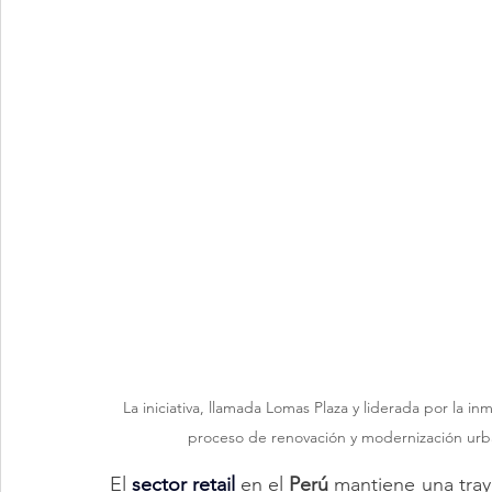
La iniciativa, llamada Lomas Plaza y liderada por la in
proceso de renovación y modernización urban
El 
sector retail
 en el 
Perú 
mantiene una tray