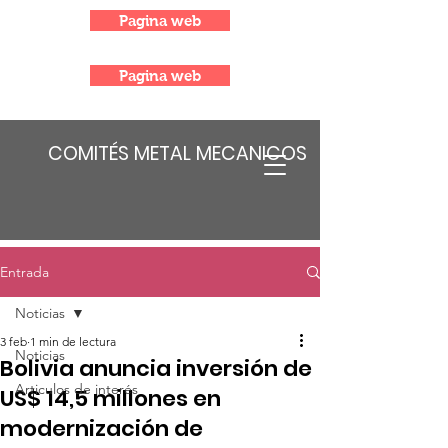
Pagina web
Pagina web
COMITÉS METAL MECANICOS
Entrada
Noticias
3 feb
1 min de lectura
Noticias
Bolivia anuncia inversión de
Articulos de interés
US$ 14,5 millones en
modernización de