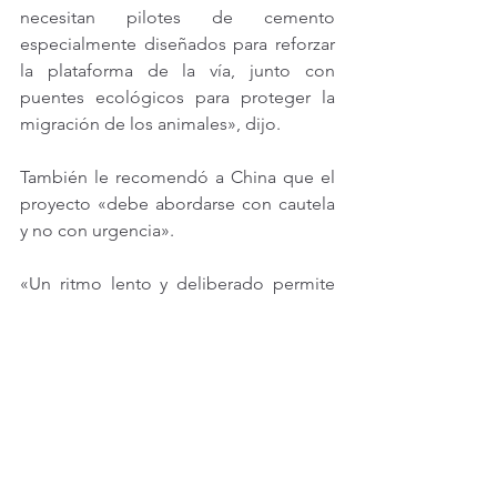
necesitan pilotes de cemento 
especialmente diseñados para reforzar 
la plataforma de la vía, junto con 
puentes ecológicos para proteger la 
migración de los animales», dijo.
También le recomendó a China que el 
proyecto «debe abordarse con cautela 
y no con urgencia».
«Un ritmo lento y deliberado permite 
comprender mejor los posibles 
problemas y defectos, lo que permite 
conservar un mayor margen de 
maniobra geopolítico. Por otro lado, 
una decisión precipitada podría colocar 
a China en una posición pasiva que la 
limitaría», señaló.
Por otro lado, un estudio de Leonino 