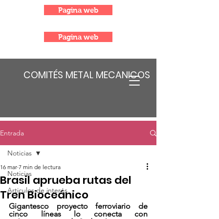
Pagina web
Pagina web
COMITÉS METAL MECANICOS
Entrada
Noticias
16 mar
7 min de lectura
Noticias
Brasil aprueba rutas del
Articulos de interés
Tren Bioceánico
Gigantesco proyecto ferroviario de 
cinco líneas lo conecta con 