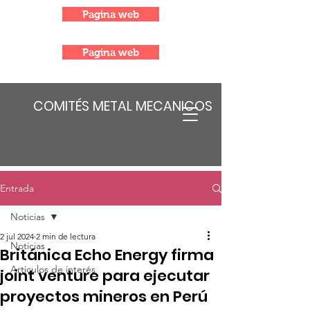
Pagina web
Pagina web
COMITÉS METAL MECANICOS
Entrada
Noticias
2 jul 2024
2 min de lectura
Noticias
Británica Echo Energy firma
Articulos de interés
joint venture para ejecutar
proyectos mineros en Perú