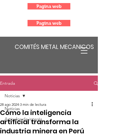
Pagina web
Pagina web
COMITÉS METAL MECANICOS
Entrada
Noticias
28 ago 2024
3 min de lectura
Noticias
Cómo la inteligencia
Articulos de interés
artificial transforma la
industria minera en Perú