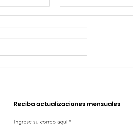
 de China en
Coca-Cola invertirá mi
rica. Perú
millones de dólares en
de esa batalla
Perú y destina fondos 
OxI
Reciba actualizaciones mensuales
Ingrese su correo aqui