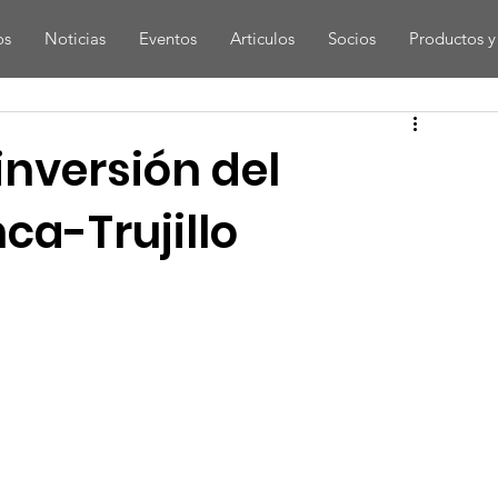
os
Noticias
Eventos
Articulos
Socios
Productos y 
nversión del
nca-Trujillo