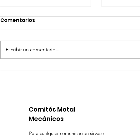
Comentarios
Escribir un comentario...
Competencia si: pero en
Expansion
igualdad de condiciones
Latinoame
escenario 
Comités Metal
Mecánicos
Para cualquier comunicación sírvase