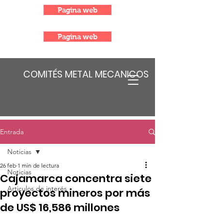
Pagina web
Pagina web
COMITÉS METAL MECANICOS
Entrada
Noticias
26 feb
1 min de lectura
Noticias
Cajamarca concentra siete
Articulos de interés
proyectos mineros por más
de US$ 16,586 millones