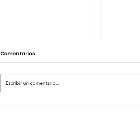
Comentarios
Escribir un comentario...
Competencia si: pero en
Expansion
igualdad de condiciones
Latinoame
escenario 