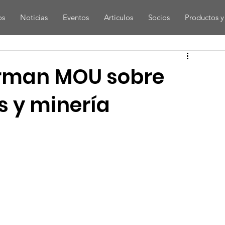
os
Noticias
Eventos
Articulos
Socios
Productos y 
irman MOU sobre
s y minería