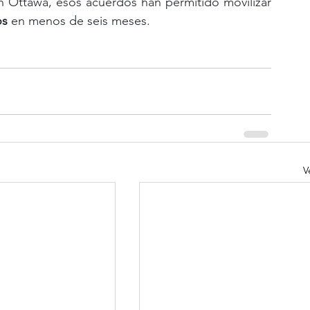
 en el marco de esta iniciativa. Según Ottawa, esos acuerdos han permitido movilizar 
os
 en menos de seis meses.
V