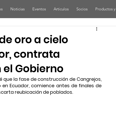
os
Noticias
Eventos
Articulos
Socios
Productos y 
e oro a cielo
or, contrata
 el Gobierno
 que la fase de construcción de Cangrejos, 
o en Ecuador, comience antes de finales de 
escarta reubicación de poblados.