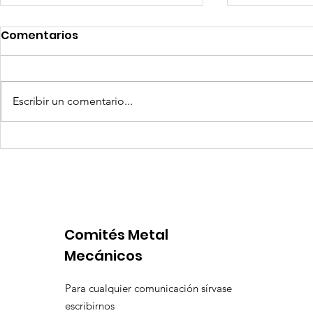
Comentarios
Escribir un comentario...
Competencia si: pero en
Expansion
igualdad de condiciones
Latinoame
escenario 
Comités Metal
Mecánicos
Para cualquier comunicación sírvase
escribirnos