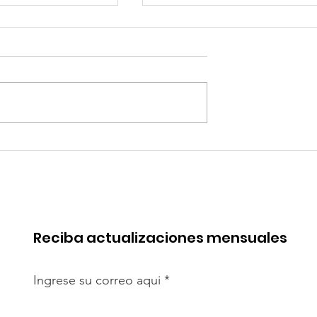
 de China en
Coca-Cola invertirá mi
rica. Perú
millones de dólares en
de esa batalla
Perú y destina fondos 
OxI
Reciba actualizaciones mensuales
Ingrese su correo aqui