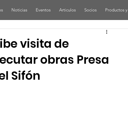
os
Noticias
Eventos
Articulos
Socios
Productos y 
be visita de
jecutar obras Presa
el Sifón