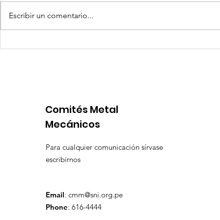
Escribir un comentario...
Coca-Cola invertirá mil
Senace ap
millones de dólares en
operativa
Perú y destina fondos a
Portuario 
OxI
Comités Metal
Mecánicos
Para cualquier comunicación sírvase
escribirnos
Email
:
cmm@sni.org.pe
Phone
: 616-4444