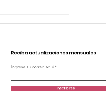
robó mejoras
Quilla Resources
s del Terminal
proyecta la expansión 
Salaverry
Chapi hacia fines del
2029
Reciba actualizaciones mensuales
Ingrese su correo aqui
Inscribirse