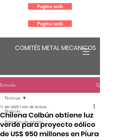
Pagina web
Pagina web
COMITÉS METAL MECANICOS
Entrada
Noticias
11 abr 2025
1 min de lectura
Noticias
Chilena Colbún obtiene luz
Articulos de interés
verde para proyecto eólico
de US$ 950 millones en Piura