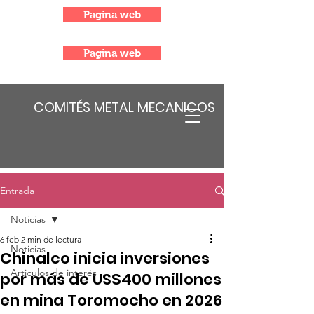
Pagina web
Pagina web
COMITÉS METAL MECANICOS
Entrada
Noticias
6 feb
2 min de lectura
Noticias
Chinalco inicia inversiones
Articulos de interés
por más de US$400 millones
en mina Toromocho en 2026