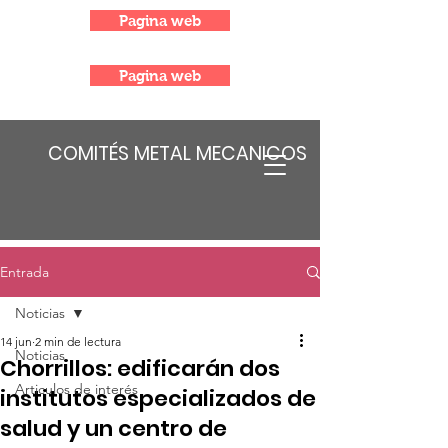
Pagina web
Pagina web
COMITÉS METAL MECANICOS
Entrada
Noticias
14 jun
2 min de lectura
Noticias
Chorrillos: edificarán dos
Articulos de interés
institutos especializados de
salud y un centro de