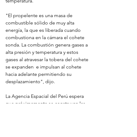
temperatura.
"El propelente es una masa de 
combustible sólido de muy alta 
energía, la que es liberada cuando 
combustiona en la cámara el cohete 
sonda. La combustión genera gases a 
alta presión y temperatura y estos 
gases al atravesar la tobera del cohete 
se expanden  e impulsan al cohete 
hacia adelante permitiendo su 
desplazamiento", dijo. 
La Agencia Espacial del Perú espera 
que próximamente se construyan las 
modernas instalaciones para su actual 
laboratorio químico en Pucusana, lo 
que facilitará la producción de este 
combustible sólido.