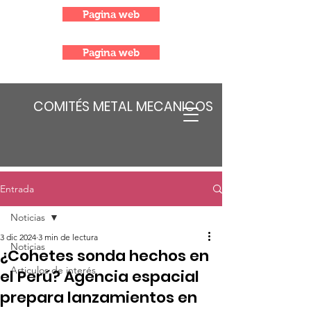
Pagina web
Pagina web
COMITÉS METAL MECANICOS
Entrada
Noticias
3 dic 2024
3 min de lectura
Noticias
¿Cohetes sonda hechos en
Articulos de interés
el Perú? Agencia espacial
prepara lanzamientos en