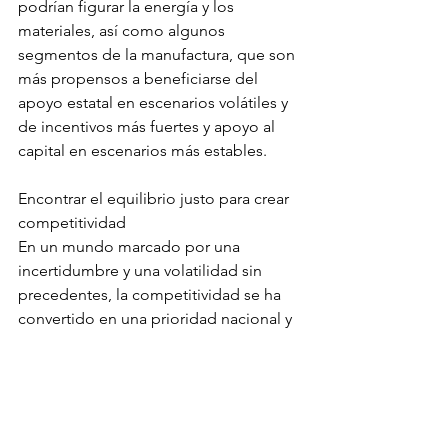
podrían figurar la energía y los 
materiales, así como algunos 
segmentos de la manufactura, que son 
más propensos a beneficiarse del 
apoyo estatal en escenarios volátiles y 
de incentivos más fuertes y apoyo al 
capital en escenarios más estables.
Encontrar el equilibrio justo para crear 
competitividad
En un mundo marcado por una 
incertidumbre y una volatilidad sin 
precedentes, la competitividad se ha 
convertido en una prioridad nacional y 
empresarial. Para hacer realidad este 
objetivo, será necesario encontrar 
diversos equilibrios delicados: entre 
apertura y proteccionismo, entre 
estrategias reactivas a corto plazo y 