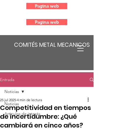
Pagina web
Pagina web
COMITÉS METAL MECANICOS
Entrada
Noticias
25 jul 2025
4 min de lectura
Noticias
Competitividad en tiempos
Articulos de interés
de incertidumbre: ¿Qué
cambiará en cinco años?