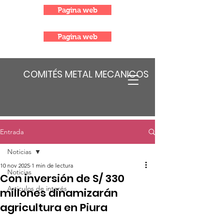
Pagina web
Pagina web
COMITÉS METAL MECANICOS
Entrada
Noticias
10 nov 2025
1 min de lectura
Noticias
Con inversión de S/ 330
Articulos de interés
millones dinamizarán
agricultura en Piura