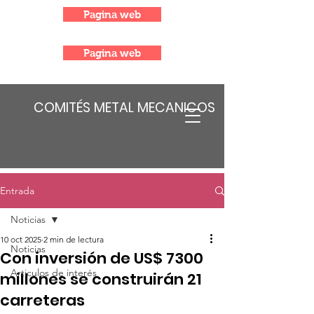
Pagina web
Pagina web
COMITÉS METAL MECANICOS
Entrada
Noticias
10 oct 2025
2 min de lectura
Noticias
Con inversión de US$ 7300
Articulos de interés
millones se construirán 21
carreteras