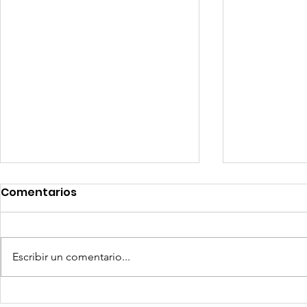
Comentarios
Escribir un comentario...
Competencia si: pero en
Expansion