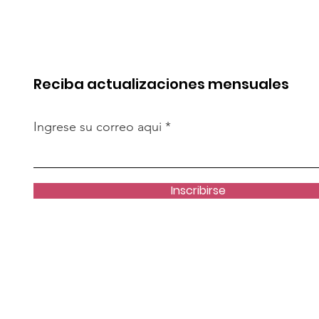
rica. Perú
millones de dólares en
de esa batalla
Perú y destina fondos 
OxI
Reciba actualizaciones mensuales
Ingrese su correo aqui
Inscribirse