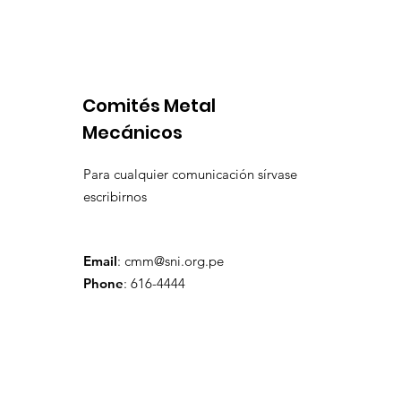
igualdad de condiciones
Latinoame
escenario 
Comités Metal
Mecánicos
Para cualquier comunicación sírvase
escribirnos
Email
:
cmm@sni.org.pe
Phone
: 616-4444