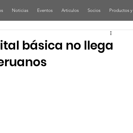
os
Noticias
Eventos
Articulos
Socios
Productos y 
tal básica no llega
peruanos