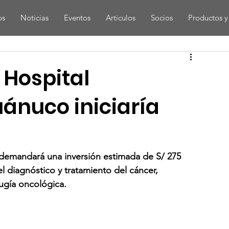
os
Noticias
Eventos
Articulos
Socios
Productos y 
 Hospital
ánuco iniciaría
demandará una inversión estimada de S/ 275 
el diagnóstico y tratamiento del cáncer, 
rugía oncológica.