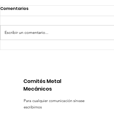
Comentarios
Escribir un comentario...
Coca-Cola invertirá mil
Senace ap
millones de dólares en
operativa
Perú y destina fondos a
Portuario 
OxI
Comités Metal
Mecánicos
Para cualquier comunicación sírvase
escribirnos