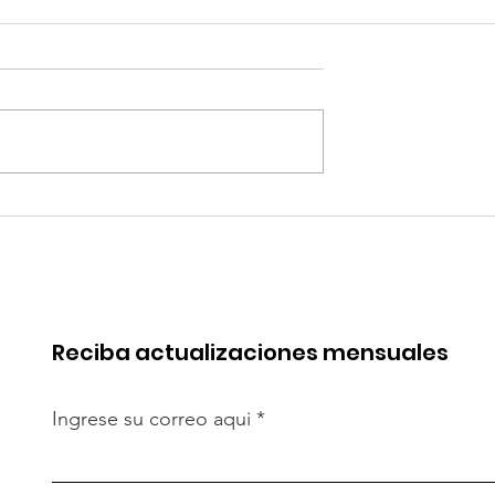
robó mejoras
Quilla Resources
s del Terminal
proyecta la expansión 
Salaverry
Chapi hacia fines del
2029
Reciba actualizaciones mensuales
Ingrese su correo aqui