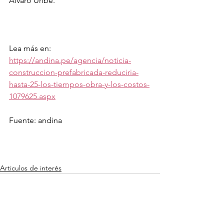
Álvaro Uribe.
Lea más en: 
https://andina.pe/agencia/noticia-
construccion-prefabricada-reduciria-
hasta-25-los-tiempos-obra-y-los-costos-
1079625.aspx
Fuente: andina
Articulos de interés