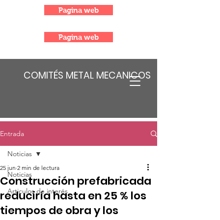
Pagina web
Pagina web
COMITÉS METAL MECANICOS
Entrada
Noticias
25 jun
2 min de lectura
Noticias
Construcción prefabricada
Articulos de interés
reduciría hasta en 25 % los
tiempos de obra y los