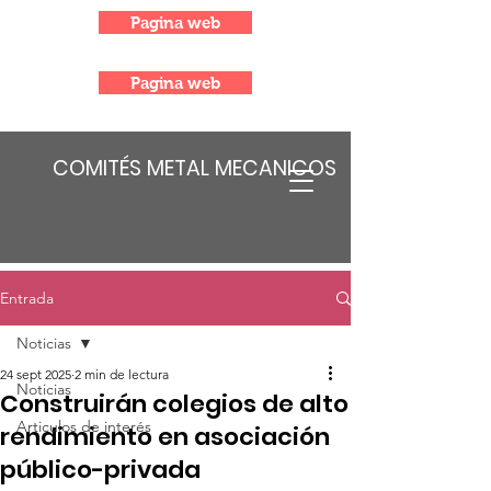
Pagina web
Pagina web
COMITÉS METAL MECANICOS
Entrada
Noticias
24 sept 2025
2 min de lectura
Noticias
Construirán colegios de alto
Articulos de interés
rendimiento en asociación
público-privada