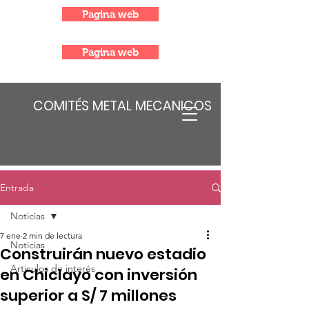
Pagina web
Pagina web
COMITÉS METAL MECANICOS
Entrada
Noticias
7 ene
2 min de lectura
Noticias
Construirán nuevo estadio
Articulos de interés
en Chiclayo con inversión
superior a S/ 7 millones