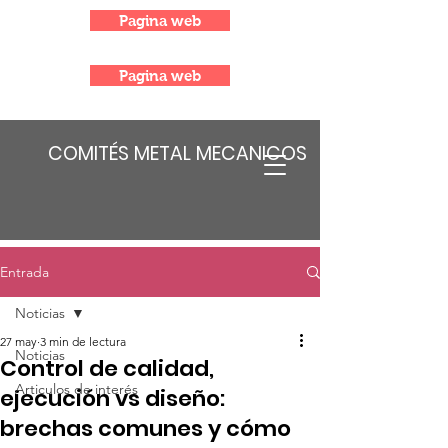
Pagina web
Pagina web
COMITÉS METAL MECANICOS
Entrada
Noticias
27 may
3 min de lectura
Noticias
Control de calidad,
Articulos de interés
ejecución vs diseño:
brechas comunes y cómo