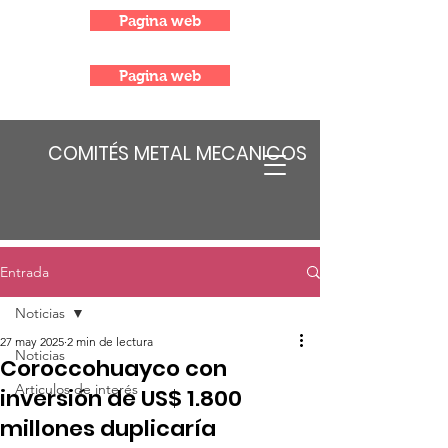
Pagina web
Pagina web
COMITÉS METAL MECANICOS
Entrada
Noticias
27 may 2025
2 min de lectura
Noticias
Coroccohuayco con
Articulos de interés
inversión de US$ 1.800
millones duplicaría