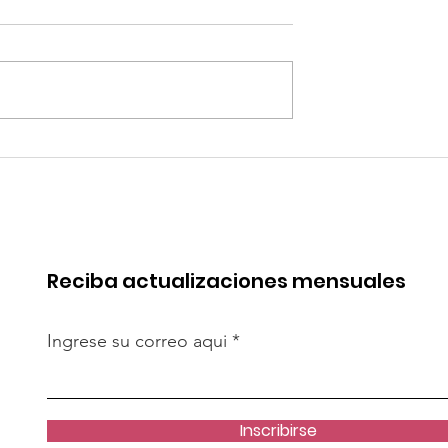
edificaciones
Ciencia que enorgullec
para cambios
al Perú: conoce las
 clave para una
innovaciones que
uctura
transforman nuestro
 para el futuro
país
Reciba actualizaciones mensuales
Ingrese su correo aqui
Inscribirse