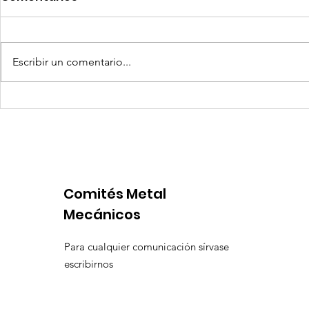
Escribir un comentario...
El eslabón invisible del
Diseño de 
superciclo: cómo la
flexibles 
cadena de repuestos
de uso: la
define hoy la
infraestr
continuidad operacional
preparada
Comités Metal
en la minería nacional
Mecánicos
Para cualquier comunicación sírvase
escribirnos