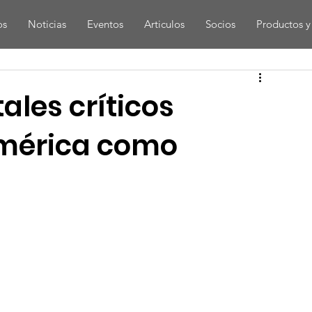
os
Noticias
Eventos
Articulos
Socios
Productos y 
les críticos
américa como