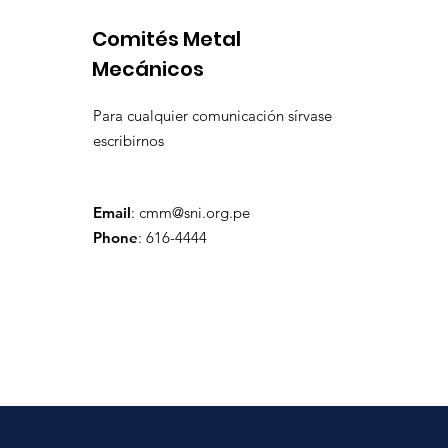
Comités Metal
Mecánicos
Para cualquier comunicación sírvase
escribirnos
Email
:
cmm@sni.org.pe
Phone
: 616-4444