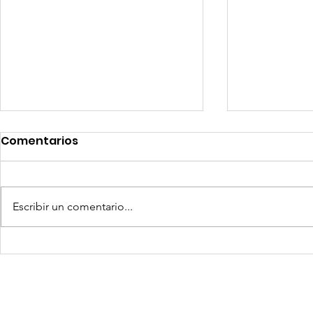
Comentarios
Escribir un comentario...
Competencia si: pero en
Expansion
igualdad de condiciones
Latinoame
escenario 