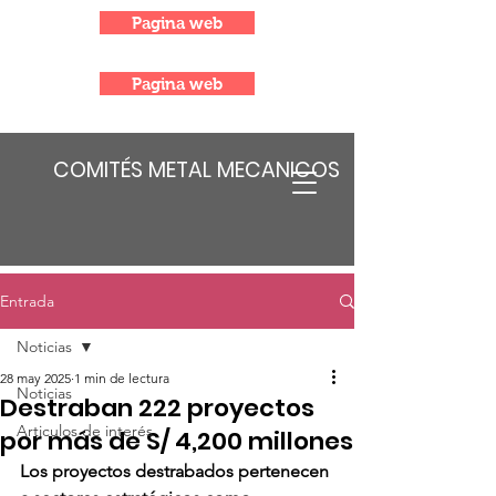
Pagina web
Pagina web
COMITÉS METAL MECANICOS
Entrada
Noticias
28 may 2025
1 min de lectura
Noticias
Destraban 222 proyectos
Articulos de interés
por más de S/ 4,200 millones
Los proyectos destrabados pertenecen 