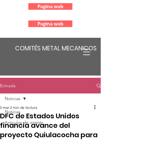
Pagina web
Pagina web
COMITÉS METAL MECANICOS
Entrada
Noticias
5 mar
2 min de lectura
Noticias
DFC de Estados Unidos
Articulos de interés
financia avance del
proyecto Quiulacocha para