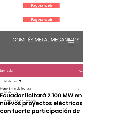
Pagina web
Pagina web
COMITÉS METAL MECANICOS
Entrada
Noticias
9 ene
1 min de lectura
Noticias
Ecuador licitará 2.100 MW en
Articulos de interés
nuevos proyectos eléctricos
con fuerte participación de