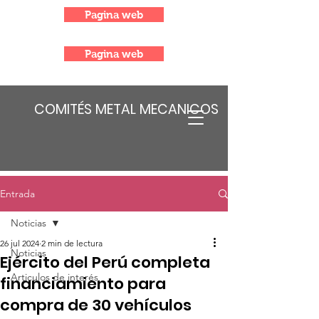
Pagina web
Pagina web
COMITÉS METAL MECANICOS
Entrada
Noticias
26 jul 2024
2 min de lectura
Noticias
Ejército del Perú completa
Articulos de interés
financiamiento para
compra de 30 vehículos