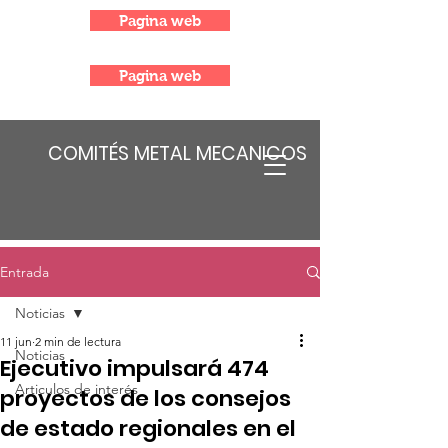
Pagina web
Pagina web
COMITÉS METAL MECANICOS
Entrada
Noticias
11 jun
2 min de lectura
Noticias
Ejecutivo impulsará 474
Articulos de interés
proyectos de los consejos
de estado regionales en el