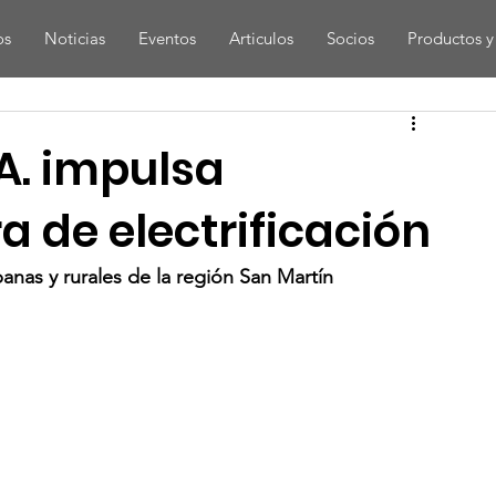
os
Noticias
Eventos
Articulos
Socios
Productos y 
.A. impulsa
a de electrificación
banas y rurales de la región San Martín