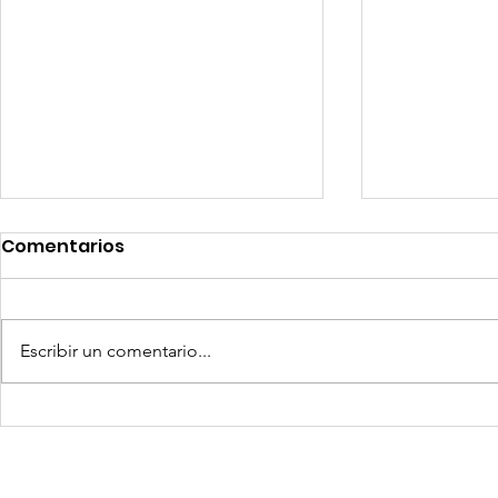
Comentarios
Escribir un comentario...
Quilla Resources US$ 25
Aceros Are
millones para culminar
procesos 
prefactibilidad de
por produ