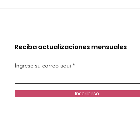
 de China en
Coca-Cola invertirá mi
rica. Perú
millones de dólares en
de esa batalla
Perú y destina fondos 
OxI
Reciba actualizaciones mensuales
Ingrese su correo aqui
Inscribirse