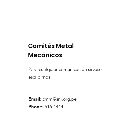
Competencia si: pero en
Expansion
igualdad de condiciones
Latinoame
escenario 
Comités Metal
Mecánicos
Para cualquier comunicación sírvase
escribirnos
Email
:
cmm@sni.org.pe
Phone
: 616-4444